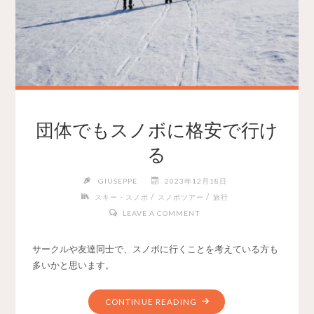
団体でもスノボに格安で行け
る
GIUSEPPE
2023年12月18日
/
/
スキー・スノボ
スノボツアー
旅行
LEAVE A COMMENT
サークルや友達同士で、スノボに行くことを考えている方も
多いかと思います。
CONTINUE READING