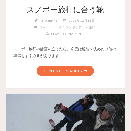
スノボー旅行に合う靴
GIUSEPPE
2023年12月11日
/
/
スキー・スノボ
スノボツアー
旅行
LEAVE A COMMENT
スノボー旅行の計画を立てたら、今度は服装を決めたり他の
準備をする必要があります。
CONTINUE READING